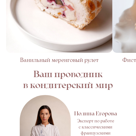
Ванильный меренговый рулет
Фист
Ваш проводник
в кондитерский мир
Полина Егорова
Эксперт по работе
с классическими
французскими