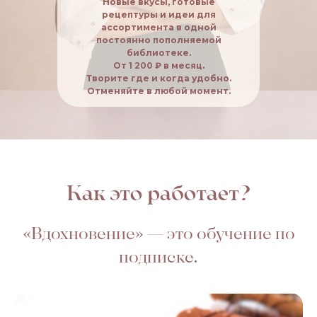
Новые вкусы, готовые
рецептуры и идеи для
ассортимента в одной
постоянно пополняемой
библиотеке.
От 1 200 ₽ в месяц.
Творите где и когда удобно.
Отменяйте в любой момент.
Как это работает?
«Вдохновение» — это обучение по
подписке.