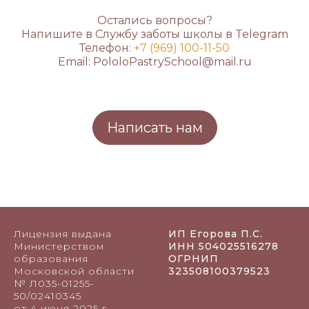
Остались вопросы?
Напишите в Службу заботы школы в Telegram
Телефон:
+7 (969) 100-11-50
Email: PololoPastrySchool@mail.ru
Написать нам
Лицензия выдана
ИП Егорова П.С.
Министерством
ИНН 504025516278
образования
ОГРНИП
Московской области
323508100379523
№ Л035-01255-
50/02410345
от 4 июня 2025 г.