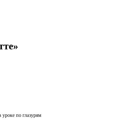
тте»
в уроке по глазурям